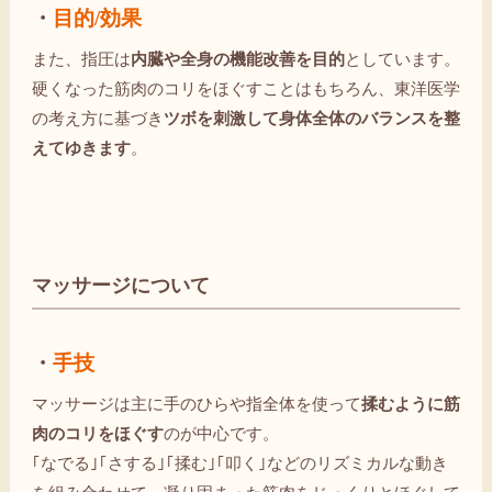
・
目的/効果
また、指圧は
内臓や全身の機能改善を目的
としています。
硬くなった筋肉のコリをほぐすことはもちろん、東洋医学
の考え方に基づき
ツボを刺激して身体全体のバランスを整
えてゆきます
。
マッサージについて
・
手技
マッサージは主に手のひらや指全体を使って
揉むように筋
肉のコリをほぐす
のが中心です。
｢なでる｣｢さする｣｢揉む｣｢叩く｣などのリズミカルな動き