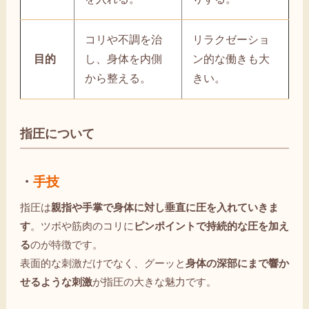
コリや不調を治
リラクゼーショ
目的
し、身体を内側
ン的な働きも大
から整える。
きい。
指圧について
・
手技
指圧は
親指や手掌で身体に対し垂直に圧を入れていきま
す
。ツボや筋肉のコリに
ピンポイントで持続的な圧を加え
る
のが特徴です。
表面的な刺激だけでなく、グーッと
身体の深部にまで響か
せるような刺激
が指圧の大きな魅力です。