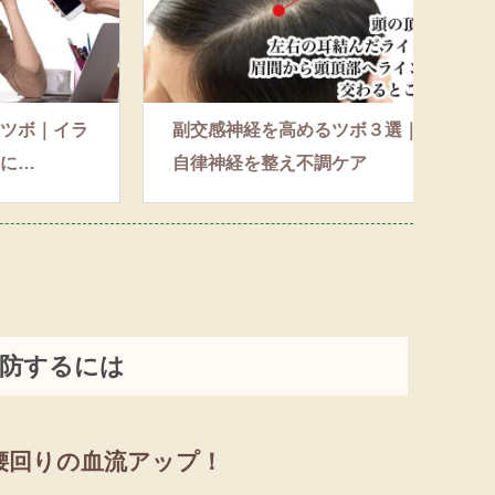
ツボ｜イラ
副交感神経を高めるツボ３選｜
に…
自律神経を整え不調ケア
防するには
腰回りの血流アップ！