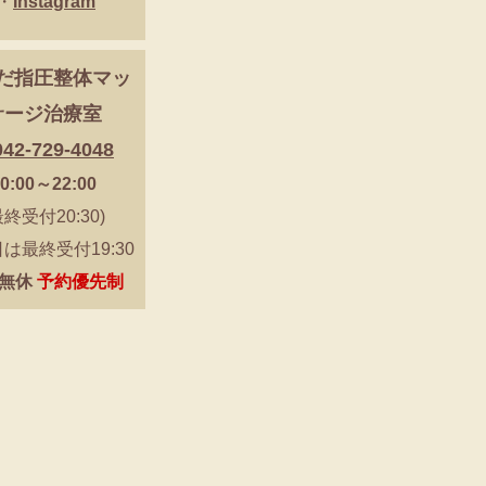
・
Instagram
だ指圧整体マッ
サージ治療室
042-729-4048
0:00～22:00
最終受付20:30)
は最終受付19:30
無休
予約優先制