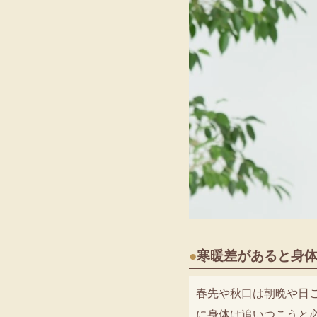
●
寒暖差があると身
春先や秋口は朝晩や日
に身体は追いつこうと