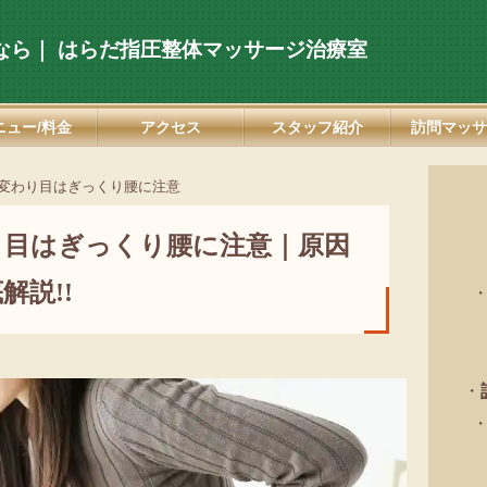
なら｜
はらだ指圧整体マッサージ治療室
ニュー/料金
アクセス
スタッフ紹介
訪問マッサ
変わり目はぎっくり腰に注意
り目はぎっくり腰に注意｜原因
解説!!
・