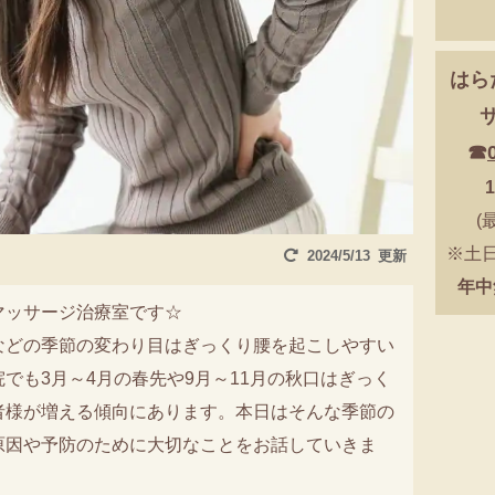
はら
☎
1
(
※土日
2024/5/13
年中
マッサージ治療室です☆
などの季節の変わり目はぎっくり腰を起こしやすい
でも3月～4月の春先や9月～11月の秋口はぎっく
者様が増える傾向にあります。本日はそんな季節の
原因や予防のために大切なことをお話していきま