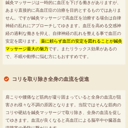
鍼灸マッサージは一時的に血圧を下げる働きがありますが、
あまり直接的に高血圧症の治療を目的とするものではありま
せん。ですが鍼灸マッサージで高血圧を治療する場合は自律
神経の乱れにアプローチしてゆきます。血圧を高める交感神
経の過剰な働きを抑え、自律神経の乱れを整える事で血圧の
安定を図ります。
薬に頼らず血圧の安定を図れることが鍼灸
マッサージ最大の魅力
です。またリラックス効果があるの
で、不眠や動悸に悩む方にもおすすめです。
コリを取り除き全身の血流を促進
肩こりや腰痛など筋肉が凝り固まっていると全身の血流が阻
害され様々な不調の原因となります。当院ではそんな筋肉の
コリや硬結を鍼灸マッサージで取り除き、全身の血流を促し
てゆきます。血流が良くなると高血圧による脳卒中や臓器血
流障害の予防に繋がります。