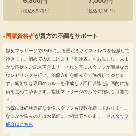
6,300円
7,500円
（税込6,930円）
（税込8,250円）
国家資格者
が貴方の不調をサポート
●
鍼灸マッサージでPMSによる重だるさやストレスを軽減して
ゆきます。初めての方にはまず『初診表』をお渡しし、大ま
かな症状をご記入頂きます。それを基にスタッフが簡単なカ
ウンセリングを行い、治療方針を組み立て施術してゆきま
す。施術後は専用のカルテを作成し２回目以降も計画的に施
術を進めてゆきます。指圧マッサージのみでの施術も可能で
す。
当院には経験豊富な女性スタッフも複数在籍しております。
なにかお悩みの方はお気軽にご相談下さいませ。⇒
スタッフ
紹介はこちら